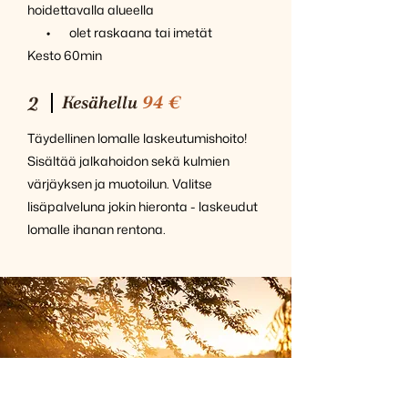
hoidettavalla alueella
• olet raskaana tai imetät
Kesto 60min
Kesähellu
94 €
2
Täydellinen lomalle laskeutumishoito!
Sisältää jalkahoidon sekä kulmien
värjäyksen ja muotoilun. Valitse
lisäpalveluna jokin hieronta - laskeudut
lomalle ihanan rentona.