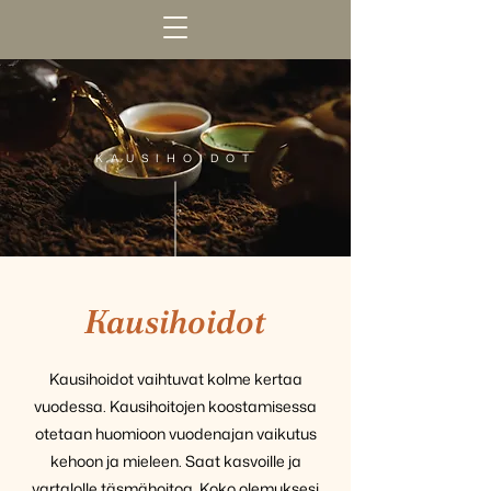
KAUSIHOIDOT
Kausihoidot
Kausihoidot vaihtuvat kolme kertaa
vuodessa. Kausihoitojen koostamisessa
otetaan huomioon vuodenajan vaikutus
kehoon ja mieleen. Saat kasvoille ja
vartalolle täsmähoitoa. Koko olemuksesi