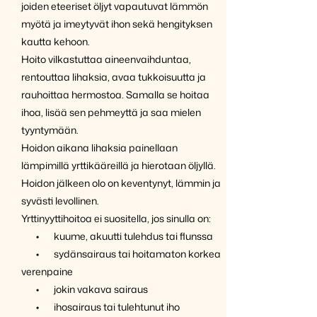
joiden eteeriset öljyt vapautuvat lämmön
myötä ja imeytyvät ihon sekä hengityksen
kautta kehoon.
Hoito vilkastuttaa aineenvaihduntaa,
rentouttaa lihaksia, avaa tukkoisuutta ja
rauhoittaa hermostoa. Samalla se hoitaa
ihoa, lisää sen pehmeyttä ja saa mielen
tyyntymään.
Hoidon aikana lihaksia painellaan
lämpimillä yrttikääreillä ja hierotaan öljyllä.
Hoidon jälkeen olo on keventynyt, lämmin ja
syvästi levollinen.
Yrttinyyttihoitoa ei suositella, jos sinulla on:
• kuume, akuutti tulehdus tai flunssa
• sydänsairaus tai hoitamaton korkea
verenpaine
• jokin vakava sairaus
• ihosairaus tai tulehtunut iho