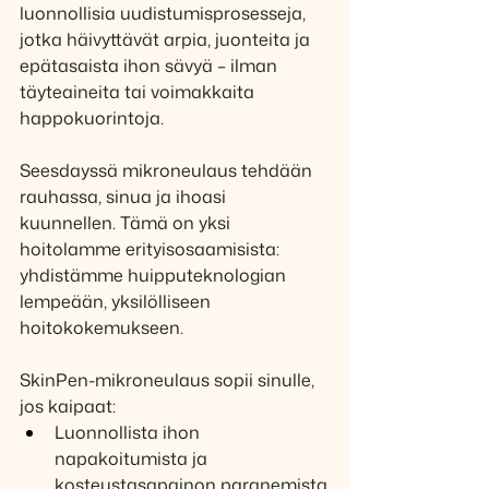
luonnollisia uudistumisprosesseja, 
jotka häivyttävät arpia, juonteita ja 
epätasaista ihon sävyä – ilman 
täyteaineita tai voimakkaita 
happokuorintoja. 
Seesdayssä mikroneulaus tehdään 
rauhassa, sinua ja ihoasi 
kuunnellen. Tämä on yksi 
hoitolamme erityisosaamisista: 
yhdistämme huipputeknologian 
lempeään, yksilölliseen 
hoitokokemukseen.
SkinPen-mikroneulaus sopii sinulle, 
jos kaipaat:
Luonnollista ihon 
napakoitumista ja 
kosteustasapainon paranemista