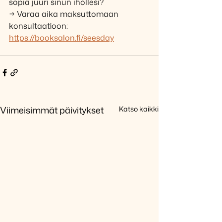
sopia juuri sinun ihollesi?
→ Varaa aika maksuttomaan 
konsultaatioon: 
https://booksalon.fi/seesday
Viimeisimmät päivitykset
Katso kaikki