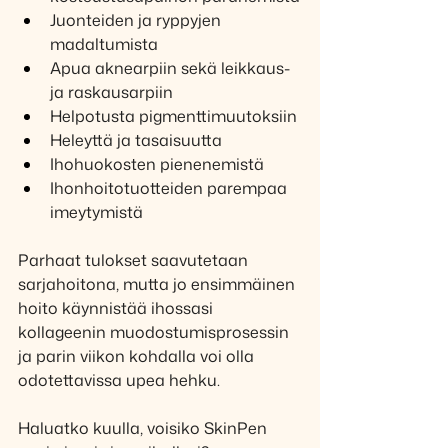
Juonteiden ja ryppyjen 
madaltumista
Apua aknearpiin sekä leikkaus- 
ja raskausarpiin
Helpotusta pigmenttimuutoksiin
Heleyttä ja tasaisuutta
Ihohuokosten pienenemistä
Ihonhoitotuotteiden parempaa 
imeytymistä
Parhaat tulokset saavutetaan 
sarjahoitona, mutta jo ensimmäinen 
hoito käynnistää ihossasi 
kollageenin muodostumisprosessin 
ja parin viikon kohdalla voi olla 
odotettavissa upea hehku. 
Haluatko kuulla, voisiko SkinPen 