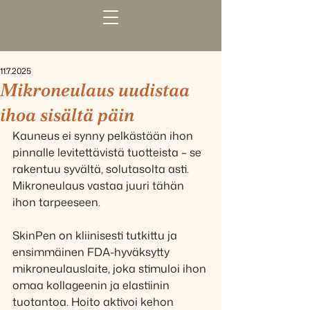
11.7.2025
Mikroneulaus uudistaa
ihoa sisältä päin
Kauneus ei synny pelkästään ihon 
pinnalle levitettävistä tuotteista – se 
rakentuu syvältä, solutasolta asti. 
Mikroneulaus vastaa juuri tähän 
ihon tarpeeseen.
SkinPen on kliinisesti tutkittu ja 
ensimmäinen FDA-hyväksytty 
mikroneulauslaite, joka stimuloi ihon 
omaa kollageenin ja elastiinin 
tuotantoa. Hoito aktivoi kehon 