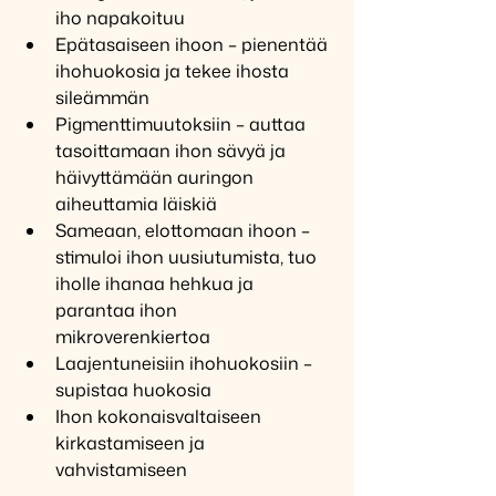
iho napakoituu
Epätasaiseen ihoon – pienentää 
ihohuokosia ja tekee ihosta 
sileämmän
Pigmenttimuutoksiin – auttaa 
tasoittamaan ihon sävyä ja 
häivyttämään auringon 
aiheuttamia läiskiä
Sameaan, elottomaan ihoon – 
stimuloi ihon uusiutumista, tuo 
iholle ihanaa hehkua ja 
parantaa ihon 
mikroverenkiertoa
Laajentuneisiin ihohuokosiin – 
supistaa huokosia
Ihon kokonaisvaltaiseen 
kirkastamiseen ja 
vahvistamiseen