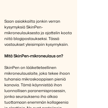
​Saan asiakkailta jonkin verran 
kysymyksiä SkinPen-
mikroneulauksesta ja ajattelin koota 
niitä blogipostaukseksi. Tässä 
vastaukset yleisimpiin kysymyksiin.
Mitä SkinPen-mikroneulaus on?
SkinPen on lääketieteellinen 
mikroneulauslaite, joka tekee ihoon 
tuhansia mikroskooppisen pieniä 
kanavia. Tämä käynnistää ihon 
luonnollisen paranemisprosessin, 
jonka seurauksena iho alkaa 
tuottamaan enemmän kollageenia 
ja elastiinia. Ne ovat proteiineja, 