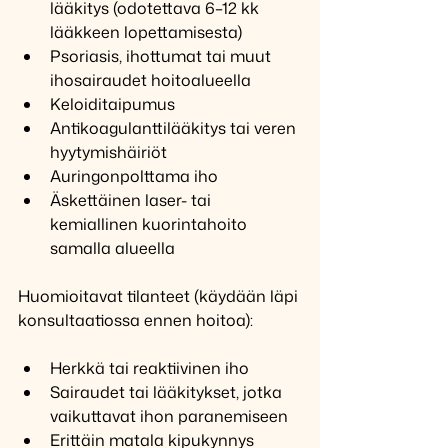
lääkitys (odotettava 6–12 kk 
lääkkeen lopettamisesta)
Psoriasis, ihottumat tai muut 
ihosairaudet hoitoalueella
Keloiditaipumus
Antikoagulanttilääkitys tai veren 
hyytymishäiriöt
Auringonpolttama iho
Äskettäinen laser- tai 
kemiallinen kuorintahoito 
samalla alueella
Huomioitavat tilanteet (käydään läpi 
konsultaatiossa ennen hoitoa):
Herkkä tai reaktiivinen iho
Sairaudet tai lääkitykset, jotka 
vaikuttavat ihon paranemiseen
Erittäin matala kipukynnys