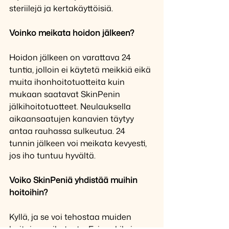
steriilejä ja kertakäyttöisiä. 
Voinko meikata hoidon jälkeen?
Hoidon jälkeen on varattava 24 
tuntia, jolloin ei käytetä meikkiä eikä 
muita ihonhoitotuotteita kuin 
mukaan saatavat SkinPenin 
jälkihoitotuotteet. Neulauksella 
aikaansaatujen kanavien täytyy 
antaa rauhassa sulkeutua. 24 
tunnin jälkeen voi meikata kevyesti, 
jos iho tuntuu hyvältä.
Voiko SkinPeniä yhdistää muihin 
hoitoihin?
Kyllä, ja se voi tehostaa muiden 
hoitojen vaikutusta. Esimerkiksi 