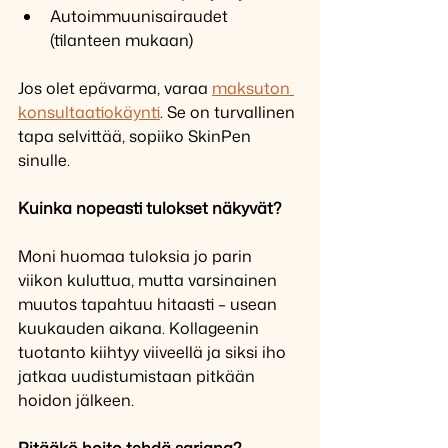
Autoimmuunisairaudet 
(tilanteen mukaan)
Jos olet epävarma, varaa 
maksuton 
konsultaatiokäynti
. Se on turvallinen 
tapa selvittää, sopiiko SkinPen 
sinulle.
Kuinka nopeasti tulokset näkyvät?
Moni huomaa tuloksia jo parin 
viikon kuluttua, mutta varsinainen 
muutos tapahtuu hitaasti – usean 
kuukauden aikana. Kollageenin 
tuotanto kiihtyy viiveellä ja siksi iho 
jatkaa uudistumistaan pitkään 
hoidon jälkeen.
Pitääkö hoito tehdä sarjana?