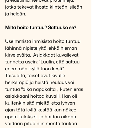
jotka tekevät ihosta kiinteän, sileän 
ja heleän.
Miltä hoito tuntuu? Sattuuko se?
Useimmista ihmisistä hoito tuntuu 
lähinnä nipistelyltä, ehkä hieman 
kirvelevältä.  Asiakkaat kuvailevat 
tunnetta usein: “Luulin, että sattuu 
enemmän, kyllä tuon kesti.” 
Toisaalta, toiset ovat kivulle 
herkempiä ja heistä neulaus voi 
tuntua "aika napakalta",  kuten eräs 
asiakkaani hoitoa kuvaili. Hän oli 
kuitenkin sitä mieltä, että lyhyen 
ajan tätä kyllä kestää kun näkee 
upeat tulokset. Ja hoidon aikana 
voidaan pitää niin monta taukoa 