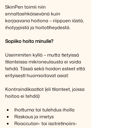
SkinPen toimii niin 
ennaltaehkäisevänä kuin 
korjaavana hoitona – riippuen iästä, 
ihotyypistä ja hoitotiheydestä.
Sopiiko hoito minulle?
Useimmiten kyllä – mutta tietyissä 
tilanteissa mikroneulausta ei voida 
tehdä. Tässä sekä hoidon esteet että 
erityisesti huomioitavat asiat:
Kontraindikaatiot (eli tilanteet, joissa 
hoitoa ei tehdä):
Ihottuma tai tulehdus iholla
Raskaus ja imetys
Roaccutan- tai isotretinoiini-