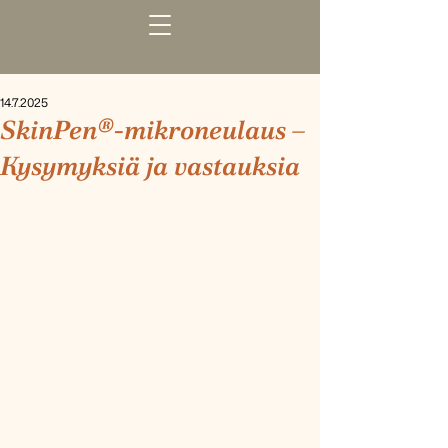
14.7.2025
SkinPen®-mikroneulaus –
Kysymyksiä ja vastauksia